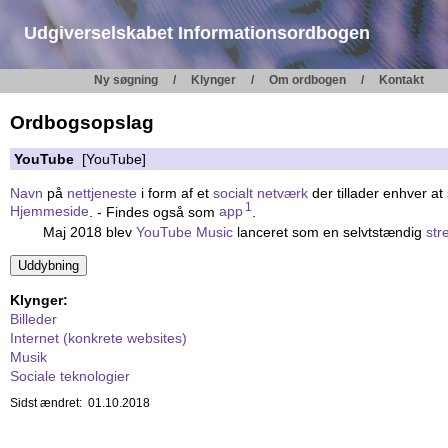
Udgiverselskabet Informationsordbogen
Ny søgning
Klynger
Om ordbogen
Kontakt
Ordbogsopslag
YouTube
[YouTube]
Navn
på
nettjeneste
i form af et
socialt netværk
der tillader enhver at
1
Hjemmeside
. - Findes også som
app
.
Maj 2018 blev
YouTube Music
lanceret som en selvtstændig
str
Klynger:
Billeder
Internet (konkrete websites)
Musik
Sociale teknologier
Sidst ændret: 01.10.2018