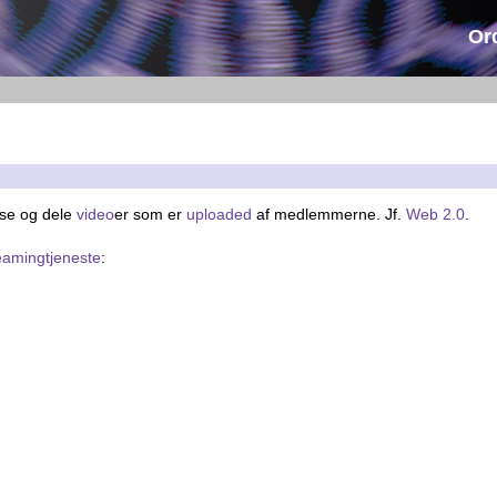
Or
 se og dele
video
er som er
uploaded
af medlemmerne. Jf.
Web 2.0
.
eamingtjeneste
: