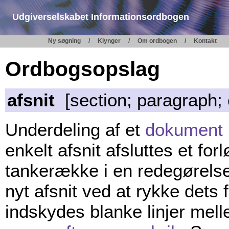
Udgiverselskabet Informationsordbogen
Ny søgning
Klynger
Om ordbogen
Kontakt
Ordbogsopslag
afsnit
[section; paragraph; 
Underdeling af et
dokument
enkelt afsnit afsluttes et for
tankerække i en redegørels
nyt afsnit ved at rykke dets f
indskydes blanke linjer mell