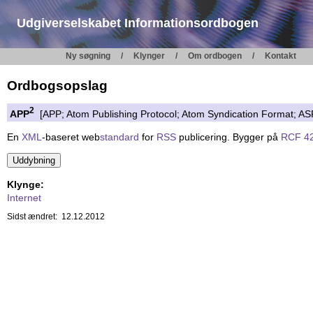
Udgiverselskabet Informationsordbogen
Ny søgning
Klynger
Om ordbogen
Kontakt
Ordbogsopslag
2
APP
[APP; Atom Publishing Protocol; Atom Syndication Format; AS
En
XML
-baseret web
standard
for
RSS
publicering. Bygger på
RCF 4
Klynge:
Internet
Sidst ændret: 12.12.2012