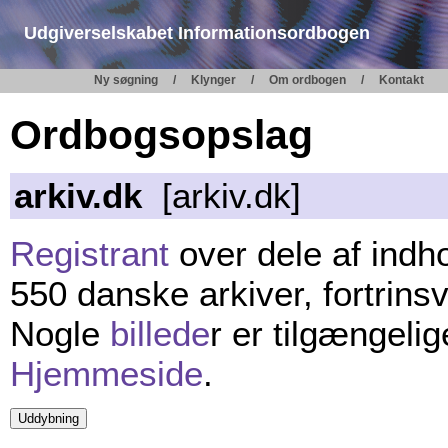
Udgiverselskabet Informationsordbogen
Ny søgning
Klynger
Om ordbogen
Kontakt
Ordbogsopslag
arkiv.dk
[arkiv.dk]
Registrant
over dele af indho
550 danske arkiver, fortrins
Nogle
billede
r er tilgængelige
Hjemmeside
.