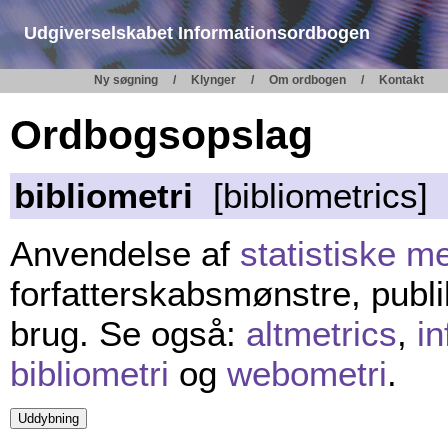
Udgiverselskabet Informationsordbogen
Ny søgning
Klynger
Om ordbogen
Kontakt
Ordbogsopslag
bibliometri
[bibliometrics]
Anvendelse af
statistiske m
forfatterskabsmønstre, publi
brug. Se også:
altmetrics
,
in
bibliometri
og
webometri
.