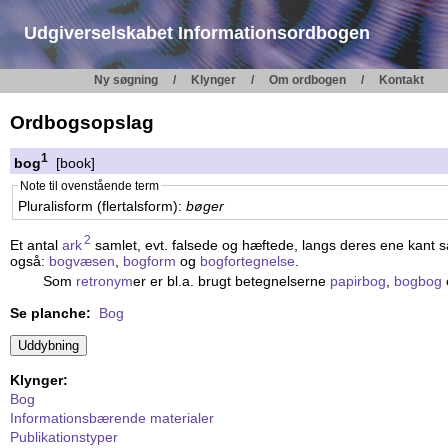
Udgiverselskabet Informationsordbogen
Ny søgning
Klynger
Om ordbogen
Kontakt
Ordbogsopslag
1
bog
[book]
Note til ovenstående term
Pluralisform (flertalsform):
bøger
2
Et antal
ark
samlet, evt. falsede og hæftede, langs deres ene kant s
også:
bogvæsen
,
bogform
og
bogfortegnelse
.
Som
retronym
er er bl.a. brugt betegnelserne
papirbog
,
bogbog
Se planche:
Bog
Klynger:
Bog
Informationsbærende materialer
Publikationstyper