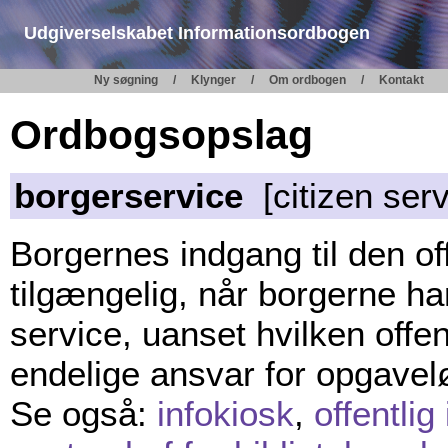
Udgiverselskabet Informationsordbogen
Ny søgning
Klynger
Om ordbogen
Kontakt
Ordbogsopslag
borgerservice
[citizen serv
Borgernes indgang til den of
tilgængelig, når borgerne har
service, uanset hvilken offe
endelige ansvar for opgavel
Se også:
infokiosk
,
offentlig