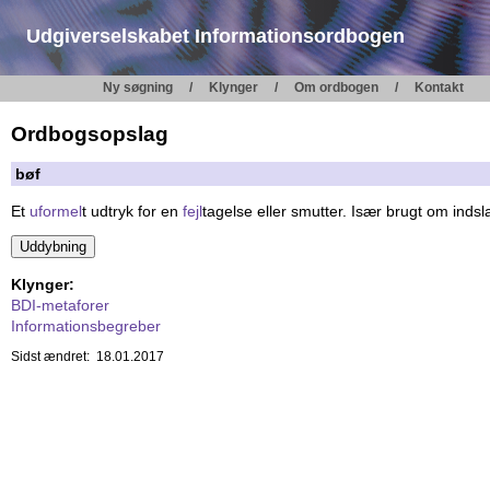
Udgiverselskabet Informationsordbogen
Ny søgning
Klynger
Om ordbogen
Kontakt
Ordbogsopslag
bøf
Et
uformel
t udtryk for en
fejl
tagelse eller smutter. Især brugt om indsl
Klynger:
BDI-metaforer
Informationsbegreber
Sidst ændret: 18.01.2017