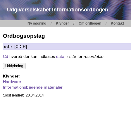
Udgiverselskabet Informationsordbogen
Ny søgning
Klynger
Om ordbogen
Kontakt
Ordbogsopslag
cd-r
[CD-R]
Cd
hvorpå der kan indlæses
data
; r står for
recordable
.
Klynger:
Hardware
Informationsbærende materialer
Sidst ændret: 20.04.2014