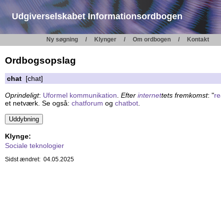
Udgiverselskabet Informationsordbogen
Ny søgning
Klynger
Om ordbogen
Kontakt
Ordbogsopslag
chat
[chat]
Oprindeligt
:
Uformel
kommunikation
.
Efter
internet
tets fremkomst
: "
re
et netværk. Se også:
chatforum
og
chatbot
.
Klynge:
Sociale teknologier
Sidst ændret: 04.05.2025