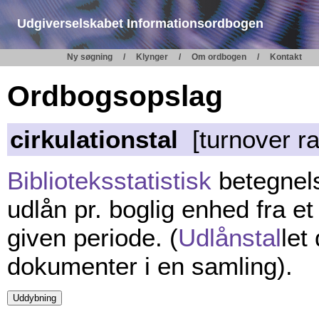
Udgiverselskabet Informationsordbogen
Ny søgning
Klynger
Om ordbogen
Kontakt
Ordbogsopslag
cirkulationstal
[turnover rat
Biblioteksstatistisk
betegnels
udlån pr. boglig enhed fra et
given periode. (
Udlånstal
let
dokumenter i en samling).