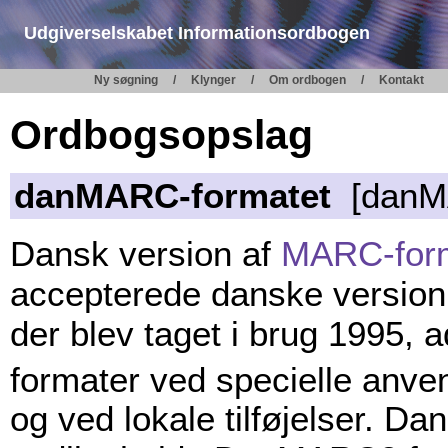
Udgiverselskabet Informationsordbogen
Ny søgning
Klynger
Om ordbogen
Kontakt
Ordbogsopslag
danMARC-formatet
[danM
Dansk version af
MARC-for
accepterede danske versio
der blev taget i brug 1995, 
formater ved specielle anvend
og ved lokale tilføjelser. D