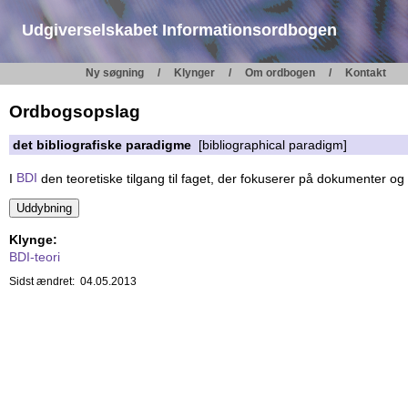
Udgiverselskabet Informationsordbogen
Ny søgning
Klynger
Om ordbogen
Kontakt
Ordbogsopslag
det bibliografiske paradigme
[bibliographical paradigm]
I
BDI
den teoretiske tilgang til faget, der fokuserer på dokumenter og
Klynge:
BDI-teori
Sidst ændret: 04.05.2013