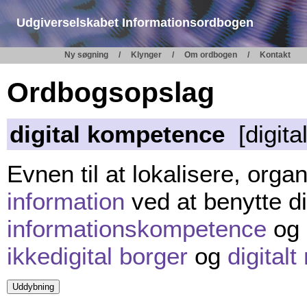
Udgiverselskabet Informationsordbogen
Ny søgning
Klynger
Om ordbogen
Kontakt
Ordbogsopslag
digital kompetence
[digital
Evnen til at lokalisere, orga
information
ved at benytte dig
informationskompetence
og
ikkedigital borger
og
digital