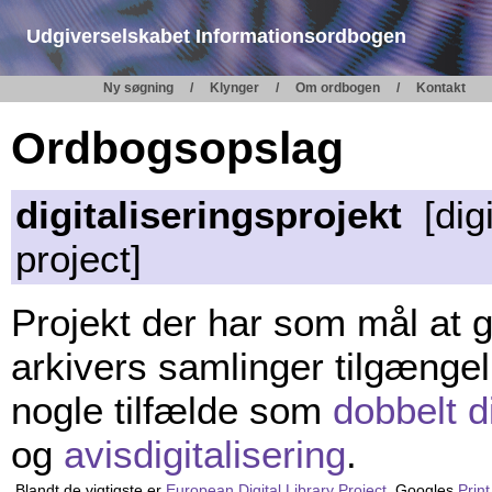
Udgiverselskabet Informationsordbogen
Ny søgning
Klynger
Om ordbogen
Kontakt
Ordbogsopslag
digitaliseringsprojekt
[digi
project]
Projekt der har som mål at gør
arkivers samlinger tilgænge
nogle tilfælde som
dobbelt di
og
avisdigitalisering
.
Blandt de vigtigste er
European Digital Library Project
, Googles
Print