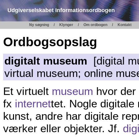
Udgiverselskabet Informationsordbogen
Ny søgning
Klynger
Om ordbogen
Kontakt
Ordbogsopslag
digitalt museum
[digital 
virtual museum; online mu
Et virtuelt
museum
hvor der 
fx
internet
tet. Nogle digitale
kunst, andre har digitale rep
værker eller objekter. Jf.
dig