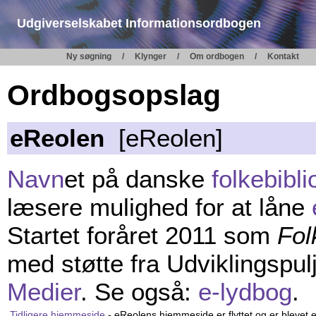
Udgiverselskabet Informationsordbogen
Ny søgning
Klynger
Om ordbogen
Kontakt
Ordbogsopslag
eReolen
[eReolen]
Navn
et på danske
folkebibli
læsere mulighed for at låne
Startet foråret 2011 som
Fol
med støtte fra Udviklingspu
Medier
. Se også:
e-lydbog
.
Tidligere hjemmeside
- eReolens hjemmeside er flyttet og er blevet e