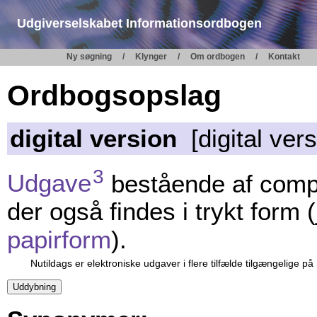
Udgiverselskabet Informationsordbogen
Ny søgning
Klynger
Om ordbogen
Kontakt
Ordbogsopslag
digital version
[digital vers
3
Udgave
bestående af comp
der også findes i trykt form (
papirform
).
Nutildags er elektroniske udgaver i flere tilfælde tilgængelige på