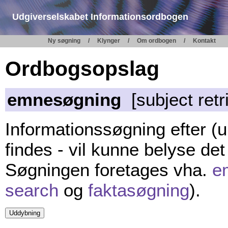
Udgiverselskabet Informationsordbogen
Ny søgning
Klynger
Om ordbogen
Kontakt
Ordbogsopslag
emnesøgning
[subject retr
Informationssøgning efter (
findes - vil kunne belyse d
Søgningen foretages vha.
e
search
og
faktasøgning
).