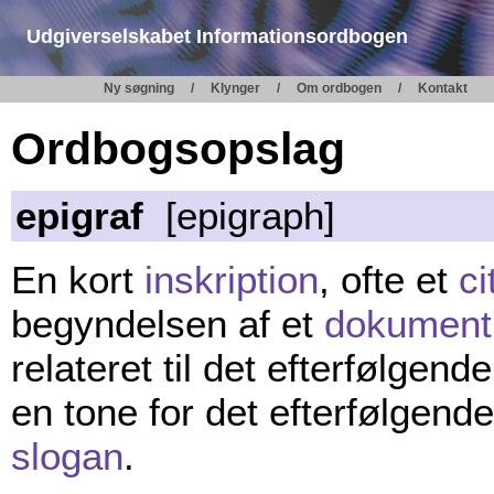
Udgiverselskabet Informationsordbogen
Ny søgning
Klynger
Om ordbogen
Kontakt
Ordbogsopslag
epigraf
[epigraph]
En kort
inskription
, ofte et
ci
begyndelsen af et
dokument
relateret til det efterfølgen
en tone for det efterfølgende
slogan
.