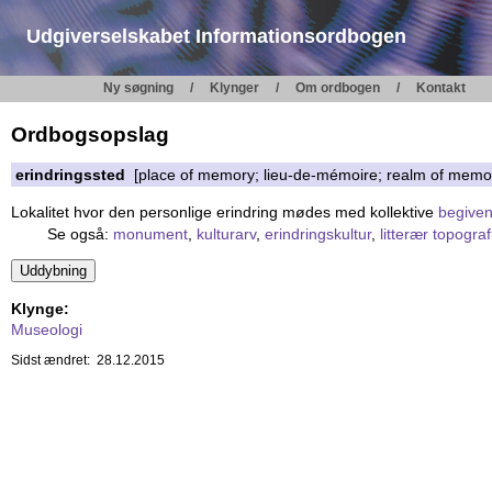
Udgiverselskabet Informationsordbogen
Ny søgning
Klynger
Om ordbogen
Kontakt
Ordbogsopslag
erindringssted
[place of memory; lieu-de-mémoire; realm of memo
Lokalitet hvor den personlige erindring mødes med kollektive
begive
Se også:
monument
,
kulturarv
,
erindringskultur
,
litterær topograf
Klynge:
Museologi
Sidst ændret: 28.12.2015