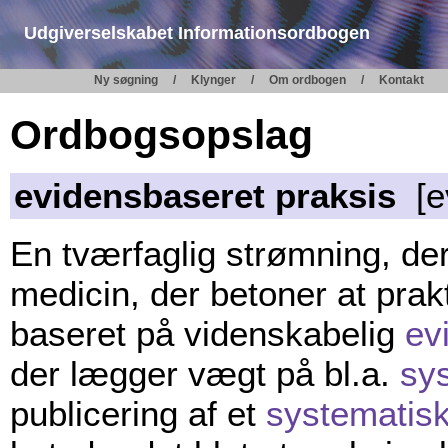
Udgiverselskabet Informationsordbogen
Ny søgning
Klynger
Om ordbogen
Kontakt
Ordbogsopslag
evidensbaseret praksis
[ev
En tværfaglig strømning, der
medicin, der betoner at prak
baseret på videnskabelig
ev
der lægger vægt på bl.a.
sys
publicering af et
systematisk