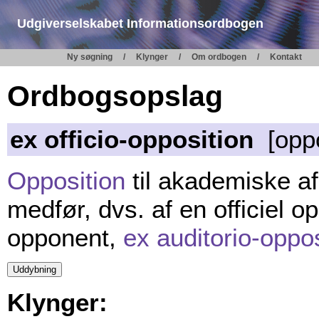
Udgiverselskabet Informationsordbogen
Ny søgning
Klynger
Om ordbogen
Kontakt
Ordbogsopslag
ex officio-opposition
[oppos
Opposition
til akademiske af
medfør, dvs. af en officiel o
opponent,
ex auditorio-oppos
Klynger: