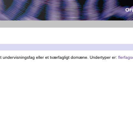
Or
 et undervisningsfag eller et tværfagligt domæne. Undertyper er:
flerfag