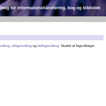
dbog for informationshåndtering, bog og bibliotek
sordbog
,
etfagsordbog
og
delfagsordbog
. Studiet af fagordbøger