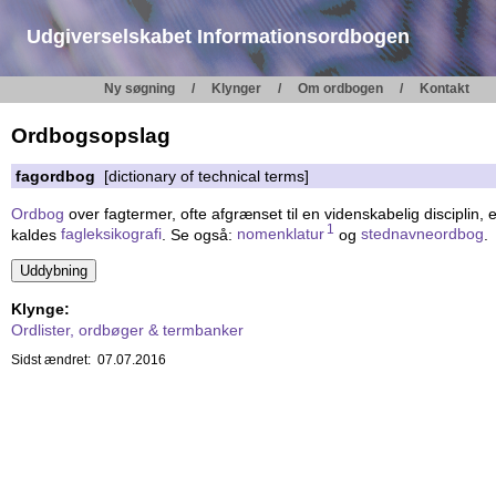
Udgiverselskabet Informationsordbogen
Ny søgning
Klynger
Om ordbogen
Kontakt
Ordbogsopslag
fagordbog
[dictionary of technical terms]
Ordbog
over fagtermer, ofte afgrænset til en videnskabelig disciplin,
1
kaldes
fagleksikografi
. Se også:
nomenklatur
og
stednavneordbog
.
Klynge:
Ordlister, ordbøger & termbanker
Sidst ændret: 07.07.2016