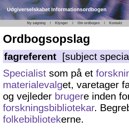
Udgiverselskabet Informationsordbogen
Ny søgning
Klynger
Om ordbogen
Kontakt
Ordbogsopslag
fagreferent
[subject speciali
Specialist
som på et
forskni
materialevalg
et, varetager f
og vejleder
bruger
e inden fo
forskningsbibliotekar
. Begre
folkebibliotek
erne.