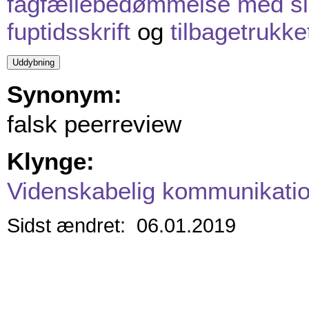
fagfællebedømmelse med sik
fuptidsskrift
og
tilbagetrukk
Synonym:
falsk peerreview
Klynge:
Videnskabelig kommunikati
Sidst ændret: 06.01.2019