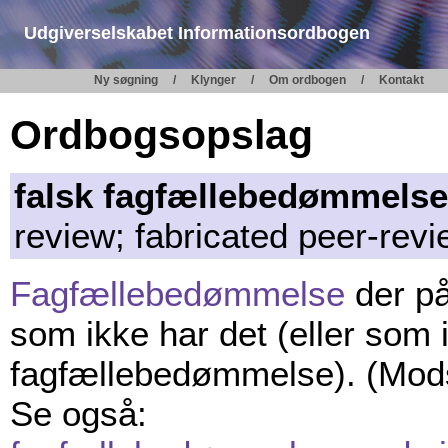
Udgiverselskabet Informationsordbogen
Ny søgning
Klynger
Om ordbogen
Kontakt
Ordbogsopslag
falsk fagfællebedømmels
review; fabricated peer-revi
Fagfællebedømmelse
der på
som ikke har det (eller som
fagfællebedømmelse). (Mod
Se også: