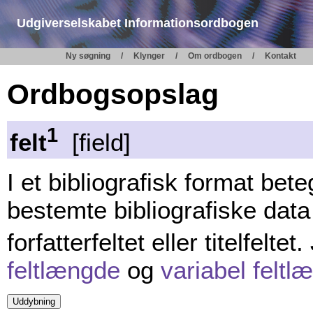
Udgiverselskabet Informationsordbogen
Ny søgning
Klynger
Om ordbogen
Kontakt
Ordbogsopslag
1
felt
[field]
I et bibliografisk format be
bestemte bibliografiske data
forfatterfeltet eller titelfeltet.
feltlængde
og
variabel feltl