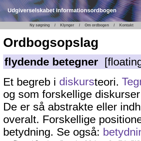
Udgiverselskabet Informationsordbogen
Ny søgning
Klynger
Om ordbogen
Kontakt
Ordbogsopslag
flydende betegner
[floating
Et begreb i
diskurs
teori.
Teg
og som forskellige diskurse
De er så abstrakte eller in
overalt. Forskellige positi
betydning. Se også:
betydni