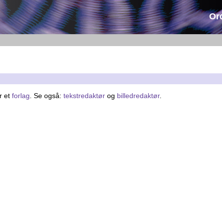
Or
r et
forlag
. Se også:
tekstredaktør
og
billedredaktør
.