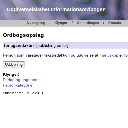
Udgiverselskabet Informationsordbogen
Ny søgning
Klynger
Om ordbogen
Kontakt
Ordbogsopslag
forlagsredaktør
[publishing editor]
Person som varetager tekstredaktion og udgivelse af
manuskript
er fo
Klynger:
Forlag og boghandel
Personkategorier
Sidst ændret: 19.12.2013