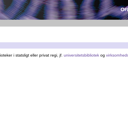
Or
oteker i statsligt eller privat regi, jf.
universitetsbibliotek
og
virksomheds