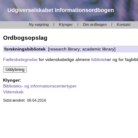
Udgiverselskabet Informationsordbogen
Ny søgning
Klynger
Om ordbogen
Kontakt
Ordbogsopslag
forskningsbibliotek
[research library; academic library]
Fællesbetegnelse
for videnskabelige almene
bibliotek
er og for fagbibli
Klynger:
Biblioteks- og informationscentertyper
Videnskab
Sidst ændret: 06.04.2016