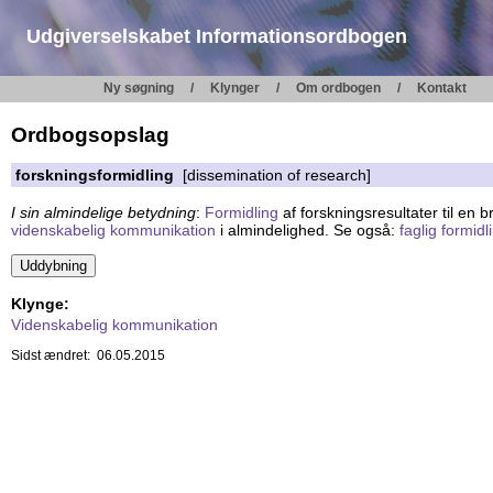
Udgiverselskabet Informationsordbogen
Ny søgning
Klynger
Om ordbogen
Kontakt
Ordbogsopslag
forskningsformidling
[dissemination of research]
I sin almindelige betydning
:
Formidling
af forskningsresultater til en 
videnskabelig kommunikation
i almindelighed. Se også:
faglig formidl
Klynge:
Videnskabelig kommunikation
Sidst ændret: 06.05.2015