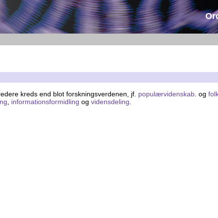
Or
bredere kreds end blot forskningsverdenen, jf.
populærvidenskab
. og
fol
ing
,
informationsformidling
og
vidensdeling
.