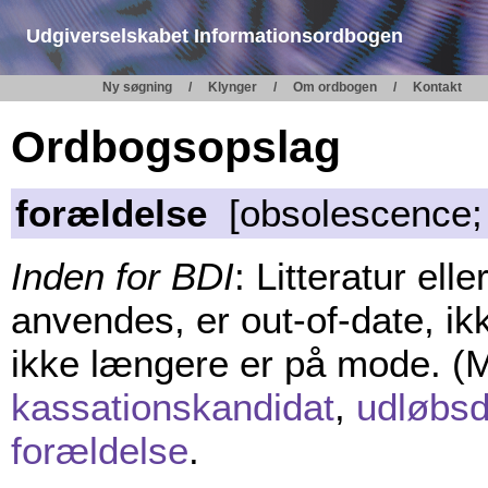
Udgiverselskabet Informationsordbogen
Ny søgning
Klynger
Om ordbogen
Kontakt
Ordbogsopslag
forældelse
[obsolescence;
Inden for BDI
: Litteratur elle
anvendes, er out-of-date, ik
ikke længere er på mode. (
kassationskandidat
,
udløbsd
forældelse
.