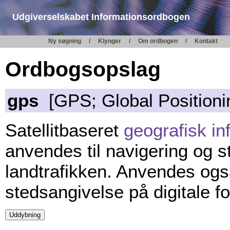
Udgiverselskabet Informationsordbogen
Ny søgning
Klynger
Om ordbogen
Kontakt
Ordbogsopslag
gps
[GPS; Global Positioni
Satellitbaseret
geografisk i
anvendes til navigering og s
landtrafikken. Anvendes også
stedsangivelse på digitale fot