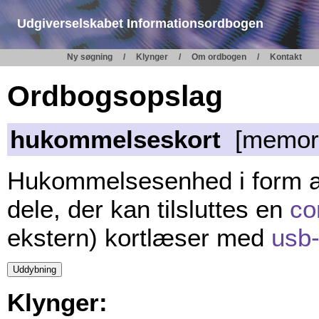
Udgiverselskabet Informationsordbogen
Ny søgning
Klynger
Om ordbogen
Kontakt
Ordbogsopslag
hukommelseskort
[memory 
Hukommelsesenhed i form a
dele, der kan tilsluttes en
co
ekstern) kortlæser med
usb-
Klynger: