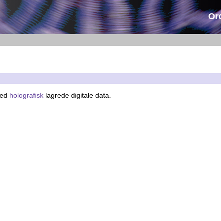
Or
med
holografisk
lagrede digitale data.