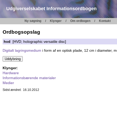
Udgiverselskabet Informationsordbogen
Ny søgning
Klynger
Om ordbogen
Kontakt
Ordbogsopslag
hvd
[HVD; holographic versatile disc]
Digitalt lagringsmedium
i form af en optisk plade, 12 cm i diameter, 
Klynger:
Hardware
Informationsbærende materialer
Medier
Sidst ændret: 16.10.2012