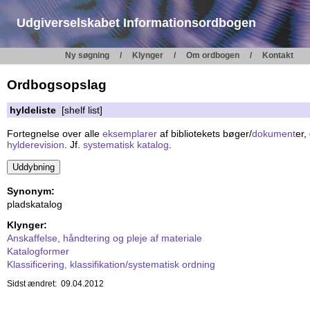
Udgiverselskabet Informationsordbogen
Ny søgning
Klynger
Om ordbogen
Kontakt
Ordbogsopslag
hyldeliste
[shelf list]
Fortegnelse over alle
eksemplarer
af bibliotekets bøger/
dokument
er,
hylderevision
. Jf.
systematisk katalog
.
Synonym:
pladskatalog
Klynger:
Anskaffelse, håndtering og pleje af materiale
Katalogformer
Klassificering, klassifikation/systematisk ordning
Sidst ændret: 09.04.2012