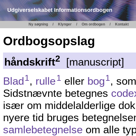
Udgiverselskabet Informationsordbogen
Ny søgning
Klynger
Om ordbogen
Kontakt
Ordbogsopslag
2
håndskrift
[manuscript]
1
1
1
Blad
,
rulle
eller
bog
, som
Sidstnævnte betegnes
code
især om middelalderlige dok
nyere tid bruges betegnels
samlebetegnelse
om alle ty