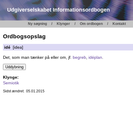
Udgiverselskabet Informationsordbogen
Ny søgning
Klynger
Om ordbogen
Kontakt
Ordbogsopslag
idé
[idea]
Det, som man tænker på eller om, jf.
begreb
,
idéplan
.
Klynge:
Semiotik
Sidst ændret: 05.01.2015