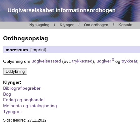
Udgiverselskabet Informationsordbogen
Ny søgning
Klynger
Om ordbogen
Kontakt
Ordbogsopslag
impressum
[imprint]
3
Oplysning om
udgivelsessted
(evt.
trykkested
),
udgiver
og
trykkeår
,
Klynger:
Bibliografibegreber
Bog
Forlag og boghandel
Metadata og katalogisering
Typografi
Sidst ændret: 27.11.2012