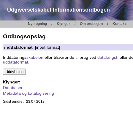
Udgiverselskabet Informationsordbogen
Ny søgning
Klynger
Om ordbogen
Kontakt
Ordbogsopslag
inddataformat
[input format]
Inddaterings
skabelon
eller tilsvarende til brug ved
datafangst
, eller 
uddataformat
.
Klynger:
Databaser
Metadata og katalogisering
Sidst ændret: 23.07.2012