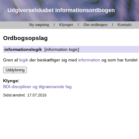
Udgiverselskabet Informationsordbogen
Ny søgning
Klynger
Om ordbogen
Kontakt
Ordbogsopslag
informationslogik
[information logic]
Gren af
logik
der beskæftiger sig med
information
og som har fundet f
Klynge:
BDI-discipliner og tilgrænsende fag
Sidst ændret: 17.07.2016