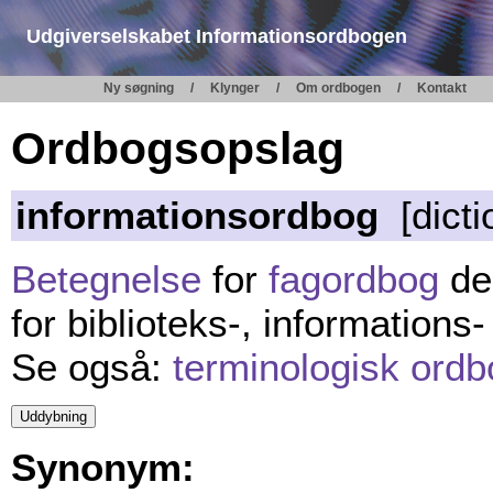
Udgiverselskabet Informationsordbogen
Ny søgning
Klynger
Om ordbogen
Kontakt
Ordbogsopslag
informationsordbog
[dicti
Betegnelse
for
fagordbog
der
for biblioteks-, information
Se også:
terminologisk ordb
Synonym: