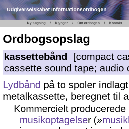
Udgiverselskabet Informationsordbogen
Ny søgning
Klynger
Om ordbogen
Kontakt
Ordbogsopslag
kassettebånd
[compact cas
cassette sound tape; audio 
Lydbånd
på to spoler indlagt
metalkassette, beregnet til a
Kommercielt producerede
musikoptagelse
r (»
musik