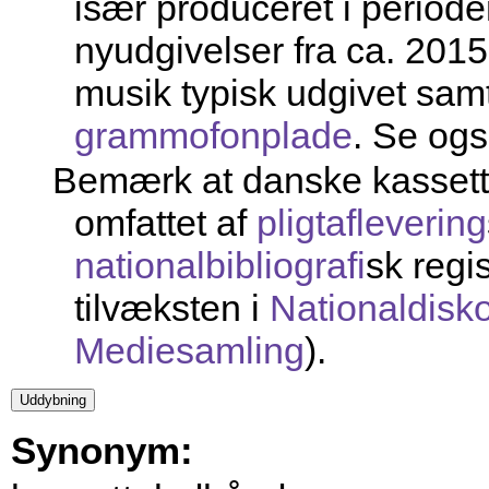
især produceret i period
nyudgivelser fra ca. 201
musik typisk udgivet sam
grammofonplade
. Se og
Bemærk at danske kassette
omfattet af
pligtaflevering
nationalbibliografi
sk regi
tilvæksten i
Nationaldisk
Mediesamling
).
Synonym: