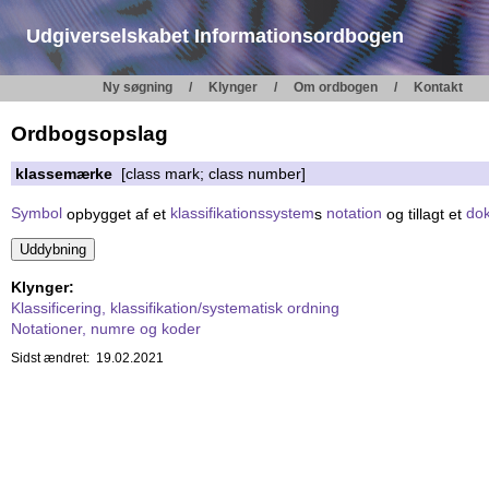
Udgiverselskabet Informationsordbogen
Ny søgning
Klynger
Om ordbogen
Kontakt
Ordbogsopslag
klassemærke
[class mark; class number]
Symbol
opbygget af et
klassifikationssystem
s
notation
og tillagt et
do
Klynger:
Klassificering, klassifikation/systematisk ordning
Notationer, numre og koder
Sidst ændret: 19.02.2021