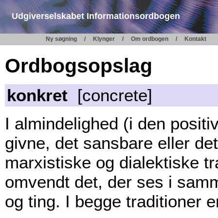
Udgiverselskabet Informationsordbogen
Ny søgning
Klynger
Om ordbogen
Kontakt
Ordbogsopslag
konkret
[concrete]
I almindelighed (i den positiv
givne, det sansbare eller det
marxistiske og dialektiske t
omvendt det, der ses i sa
og ting. I begge traditioner