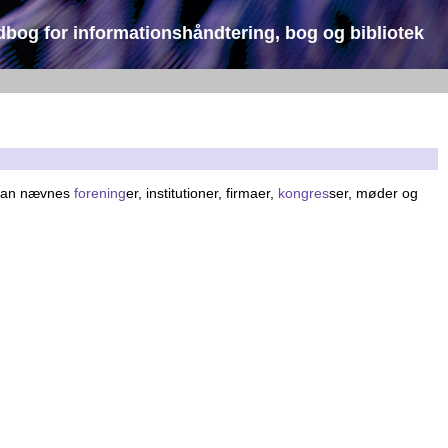
dbog for informationshåndtering, bog og bibliotek
 kan nævnes
forening
er, institutioner, firmaer,
kongres
ser, møder og