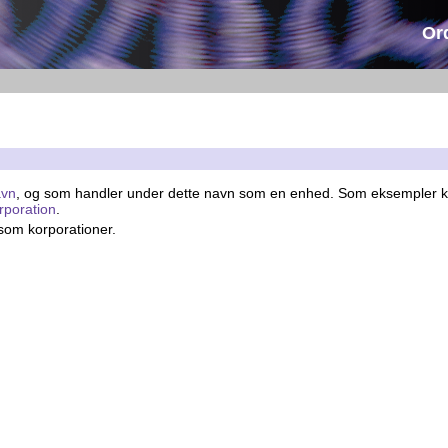
Or
avn
, og som handler under dette navn som en enhed. Som eksempler
orporation
.
som korporationer.