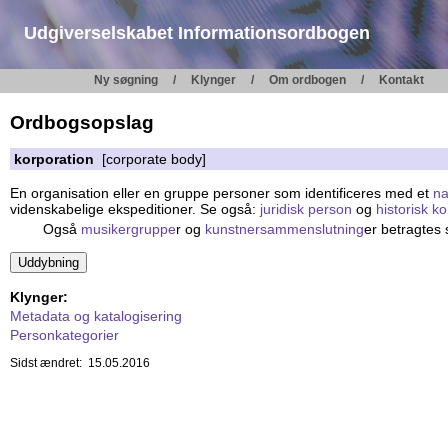
Udgiverselskabet Informationsordbogen
Ny søgning
Klynger
Om ordbogen
Kontakt
Ordbogsopslag
korporation
[corporate body]
En organisation eller en gruppe personer som identificeres med et
n
videnskabelige ekspeditioner. Se også:
juridisk person
og
historisk k
Også
musikergruppe
r og
kunstnersammenslutning
er betragtes 
Klynger:
Metadata og katalogisering
Personkategorier
Sidst ændret: 15.05.2016