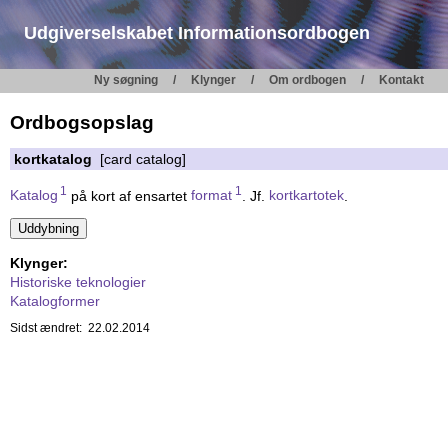
Udgiverselskabet Informationsordbogen
Ny søgning
Klynger
Om ordbogen
Kontakt
Ordbogsopslag
kortkatalog
[card catalog]
1
1
Katalog
på kort af ensartet
format
. Jf.
kortkartotek
.
Klynger:
Historiske teknologier
Katalogformer
Sidst ændret: 22.02.2014