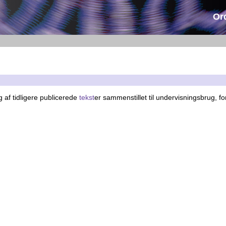
Or
 af tidligere publicerede
tekst
er sammenstillet til undervisningsbrug, f