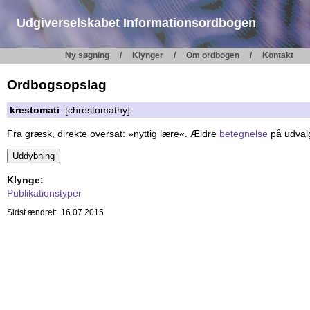
Udgiverselskabet Informationsordbogen
Ny søgning
Klynger
Om ordbogen
Kontakt
Ordbogsopslag
krestomati
[chrestomathy]
Fra græsk, direkte oversat: »nyttig lære«. Ældre
betegnelse
på udvalg
Klynge:
Publikationstyper
Sidst ændret: 16.07.2015