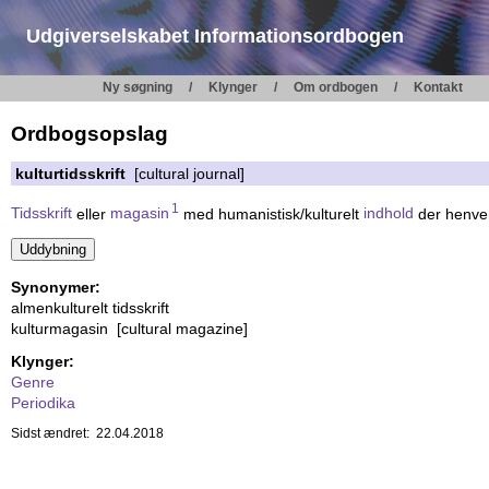
Udgiverselskabet Informationsordbogen
Ny søgning
Klynger
Om ordbogen
Kontakt
Ordbogsopslag
kulturtidsskrift
[cultural journal]
1
Tidsskrift
eller
magasin
med humanistisk/kulturelt
indhold
der henven
Synonymer:
almenkulturelt tidsskrift
kulturmagasin [cultural magazine]
Klynger:
Genre
Periodika
Sidst ændret: 22.04.2018