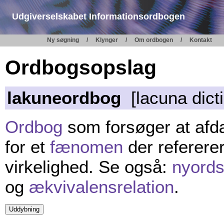
Udgiverselskabet Informationsordbogen
Ny søgning
Klynger
Om ordbogen
Kontakt
Ordbogsopslag
lakuneordbog
[lacuna dict
Ordbog
som forsøger at afd
for et
fænomen
der refererer
virkelighed. Se også:
nyord
og
ækvivalensrelation
.